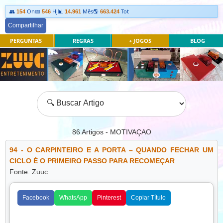
👥
On
📅
Hj
📊
Mês
🌎
Tot
154
546
14.961
663.424
Compartilhar
PERGUNTAS
REGRAS
+ JOGOS
BLOG
86
Artigos - MOTIVAÇAO
94 - O CARPINTEIRO E A PORTA – QUANDO FECHAR UM
CICLO É O PRIMEIRO PASSO PARA RECOMEÇAR
Fonte: Zuuc
Facebook
WhatsApp
Pinterest
Copiar Título