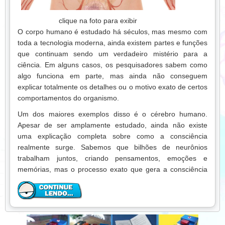
alimento ou até longos períodos de esforço físico. Essa
capacidade de adaptação foi essencial para a
clique na foto para exibir
sobrevivência da espécie ao longo da história.
O corpo humano é estudado há séculos, mas mesmo com
Também é interessante observar que o corpo humano
toda a tecnologia moderna, ainda existem partes e funções
possui mecanismos automáticos de defesa. Quando
que continuam sendo um verdadeiro mistério para a
estamos doentes, por exemplo, o sistema imunológico
ciência. Em alguns casos, os pesquisadores sabem como
entra em ação para combater vírus e bactérias sem que
algo funciona em parte, mas ainda não conseguem
precisemos pensar nisso. É um sistema complexo que
explicar totalmente os detalhes ou o motivo exato de certos
trabalha 24 horas por dia sem descanso.
comportamentos do organismo.
Outro detalhe pouco conhecido é que muitas das
Um dos maiores exemplos disso é o cérebro humano.
sensações que temos não são exatamente “reais” como
Apesar de ser amplamente estudado, ainda não existe
parecem. O cérebro interpreta sinais do corpo e do
uma explicação completa sobre como a consciência
ambiente e cria a nossa percepção da realidade. Isso
realmente surge. Sabemos que bilhões de neurônios
significa que o que vemos, ouvimos e sentimos é uma
trabalham juntos, criando pensamentos, emoções e
construção extremamente sofisticada do sistema nervoso.
memórias, mas o processo exato que gera a consciência
continua sendo um dos maiores enigmas da ciência
Com tantas funções acontecendo ao mesmo tempo, fica
moderna.
claro que o corpo humano é muito mais do que apenas um
conjunto de órgãos. Ele é um sistema integrado que
Outro ponto curioso está ligado ao sistema nervoso e à
trabalha de forma contínua, coordenada e extremamente
forma como sentimos dor. O corpo envia sinais elétricos ao