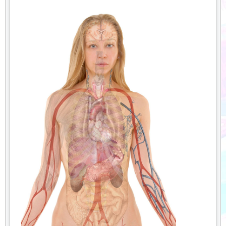
alguns tecidos, essa renovação acontece em poucos dias;
em outros, pode levar anos. Ainda assim, o corpo nunca
permanece exatamente o mesmo.
O coração também merece destaque. Ele trabalha sem
parar desde o momento do nascimento até o fim da vida,
bombeando sangue para todo o organismo. Em média, ele
bate cerca de cem mil vezes por dia, o que representa
milhões de batimentos ao longo de uma única vida
humana. Mesmo assim, ele consegue manter um ritmo
preciso na maioria das pessoas saudáveis.
Além disso, o corpo humano possui um sistema elétrico
natural. Os neurônios se comunicam por meio de impulsos
elétricos extremamente rápidos, permitindo que o cérebro
envie comandos para todo o organismo em frações de
segundo. Sem esse sistema, não seria possível mover
músculos, sentir dor, frio ou qualquer outra sensação.
Outro ponto curioso é a força de adaptação do corpo
humano. Ele consegue se ajustar a mudanças extremas de
ambiente, como calor intenso, frio extremo, falta de