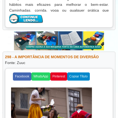
hábitos mais eficazes para melhorar o bem-estar.
Caminhadas, corrida, yoga ou qualquer prática que
movimente o corpo estimulam a produção de endorfina,
reduzem a ansiedade e fortalecem a saúde física.
Outro hábito importante é o cuidado com a alimentação.
Consumir alimentos nutritivos, evitar excessos de açúcar e
gordura e manter uma dieta equilibrada influencia
diretamente a energia, o humor e a capacidade de
concentração.
298 - A IMPORTÂNCIA DE MOMENTOS DE DIVERSÃO
O descanso adequado também deve ser priorizado. Dormir
Fonte: Zuuc
bem e reservar momentos de relaxamento durante o dia
ajuda a mente a se recuperar, reduz a fadiga e melhora o
Facebook
WhatsApp
Pinterest
Copiar Título
desempenho nas tarefas diárias. Técnicas de respiração,
meditação e mindfulness contribuem para acalmar a mente
e aumentar a autoconsciência.
Além disso, cultivar relacionamentos positivos e reservar
tempo para lazer e hobbies fortalece o equilíbrio
emocional. Conectar-se com amigos, familiares ou
participar de atividades recreativas promove sentimentos