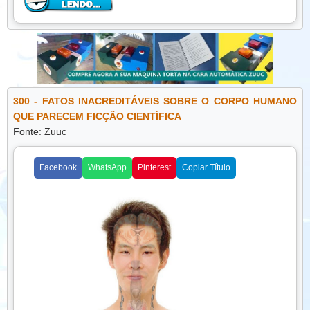
melhora o humor. O riso e a interação social estimulam a
produção de neurotransmissores relacionados à felicidade,
contribuindo para o equilíbrio emocional.
Além disso, reservar tempo para a diversão ajuda a
desenvolver criatividade, aumentar a motivação e melhorar
a capacidade de lidar com desafios. Atividades prazerosas
300 - FATOS INACREDITÁVEIS SOBRE O CORPO HUMANO
proporcionam novas perspectivas, estimulam a mente e
QUE PARECEM FICÇÃO CIENTÍFICA
promovem sensação de realização, elementos importantes
Fonte: Zuuc
para o bem-estar integral.
É importante lembrar que a diversão não precisa ser
Facebook
WhatsApp
Pinterest
Copiar Título
grandiosa ou cara. Pequenos momentos, como jogar um
jogo, ouvir música, dançar ou simplesmente rir com
alguém, já trazem benefícios significativos para a saúde
mental.
Conclusão:
Incluir momentos de diversão na rotina é
essencial para manter a mente saudável e o equilíbrio
emocional. Atividades recreativas, hobbies e momentos de
riso fortalecem relacionamentos, reduzem o estresse e
aumentam a sensação de bem-estar. Valorizar a diversão é