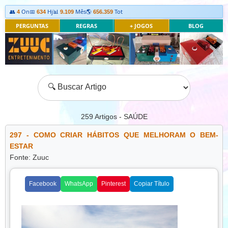
👥
On
📅
Hj
📊
Mês
🌎
Tot
4
634
9.109
656.359
PERGUNTAS
REGRAS
+ JOGOS
BLOG
259
Artigos - SAÚDE
297 - COMO CRIAR HÁBITOS QUE MELHORAM O BEM-
ESTAR
Fonte: Zuuc
Facebook
WhatsApp
Pinterest
Copiar Título