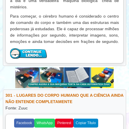
a dia e uma verdadeira “máquina biológica” cheia de
mistérios.
Para começar, o cérebro humano é considerado o centro
de comando do corpo e também uma das estruturas mais
poderosas já estudadas. Ele é capaz de processar milhões
de informações por segundo, interpretar imagens, sons,
emoções e ainda tomar decisões em frações de segundo.
O mais impressionante é que tudo isso acontece
consumindo energia de forma extremamente eficiente.
Mesmo durante o sono, o cérebro não “desliga”. Pelo
contrário, ele continua trabalhando intensamente,
organizando memórias, limpando informações
desnecessárias e regulando funções importantes do corpo.
É nesse período que muitas das nossas funções mentais
são reorganizadas para o dia seguinte.
301 - LUGARES DO CORPO HUMANO QUE A CIÊNCIA AINDA
NÃO ENTENDE COMPLETAMENTE
Outro fato surpreendente é que o corpo humano está em
Fonte: Zuuc
constante renovação. As células não são permanentes:
elas nascem, desempenham suas funções e são
substituídas por novas células ao longo do tempo. Em
Facebook
WhatsApp
Pinterest
Copiar Título