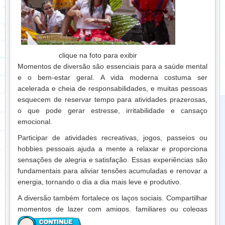
de alegria e pertencimento, fundamentais para o bem-
estar.
É importante lembrar que a criação de hábitos requer
paciência e consistência. Começar com pequenas
clique na foto para exibir
mudanças, celebrar conquistas e ajustar a rotina conforme
Momentos de diversão são essenciais para a saúde mental
necessário garante que os hábitos se consolidem de forma
e o bem-estar geral. A vida moderna costuma ser
duradoura.
acelerada e cheia de responsabilidades, e muitas pessoas
Conclusão:
Criar hábitos saudáveis é um investimento no
esquecem de reservar tempo para atividades prazerosas,
bem-estar físico e mental. A prática regular de atividades
o que pode gerar estresse, irritabilidade e cansaço
físicas, alimentação equilibrada, descanso adequado, lazer
emocional.
e relacionamentos positivos contribui para uma vida mais
Participar de atividades recreativas, jogos, passeios ou
equilibrada, feliz e produtiva. Pequenas ações consistentes
hobbies pessoais ajuda a mente a relaxar e proporciona
podem gerar grandes resultados no longo prazo.
sensações de alegria e satisfação. Essas experiências são
fundamentais para aliviar tensões acumuladas e renovar a
energia, tornando o dia a dia mais leve e produtivo.
A diversão também fortalece os laços sociais. Compartilhar
momentos de lazer com amigos, familiares ou colegas
promove conexão emocional, cria memórias positivas e