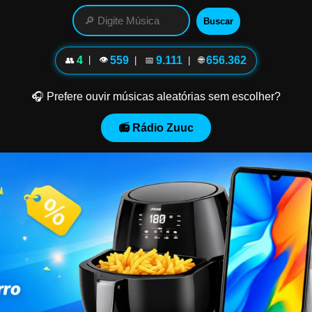
Buscar
4
| 👁
559
9.111
656.362
| 🌐
👥
| 📅
🎧 Prefere ouvir músicas aleatórias sem escolher?
📻 Rádio Zuuc