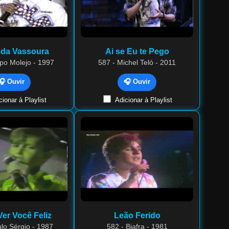
 da Vassoura
Ai se Eu te Pego
po Molejo - 1997
587 - Michel Teló - 2011
🎧 Ouvir
🎧 Ouvir
ionar à Playlist
Adicionar à Playlist
er Você Feliz
Leão Ferido
lo Sérgio - 1987
582 - Biafra - 1981