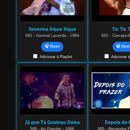
Severina Xique Xique
Tic Tic 
592 - Genival Lacerda - 1984
591 - Carrapic
🎧 Ouvir
🎧 Ouvi
Adicionar à Playlist
Adicionar à
Já que Tá Gostoso Deixa
Depois do 
586 - Art Popular - 1986
585 - Alexandre P