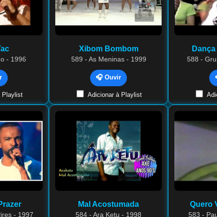
Tac
Xibom Bombom
Dança
ho - 1996
589 - As Meninas - 1999
588 - Gru
r
🎧 Ouvir
 Playlist
Adicionar à Playlist
Adic
Prazer
Mal Acostumada
Quero V
ires - 1997
584 - Ara Ketu - 1998
583 - Pau