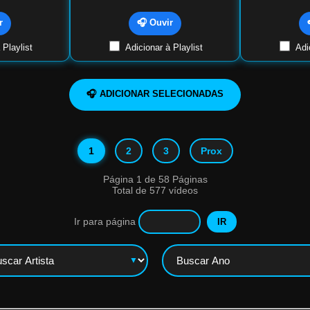
r
🎧 Ouvir
 Playlist
Adicionar à Playlist
Adic
🎧 ADICIONAR SELECIONADAS
1
2
3
Prox
Página 1 de 58 Páginas
Total de 577 vídeos
Ir para página
IR